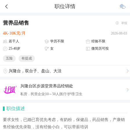
职位详情
营养品销售
举报
4K-10K元/月
2026-08-03
若干人
学历不限
经验不限
25-40岁
女
微简历可投
五险
有提成
兴隆台，双台子、盘山、大洼
兴隆台区步源堂营养品经销处
私营．民营企业|10～50人|医疗/护理/卫生
职位描述
要求女性，已婚已育优先考虑，有奶粉，保健品，药品销售，产康销
售经验优先录取，没有经验小白，可以带薪培训