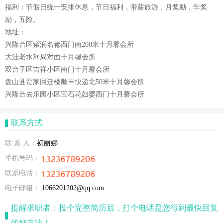
福利：节假日统一安排休息，节日福利，带薪旅游，月奖励，年奖
励，五险。
地址：
兴隆台区紫润名都西门南200米十月馨会所
大洼老水利局对面十月馨会所
双台子区吉祥小区南门十月馨会所
盘山县贾家回迁楼顺丰快递北50米十月馨会所
兴隆台去乐园小区宝石花妇婴西门十月馨会所
联系方式
联 系 人：
初丽娜
手机号码：
联系电话：
电子邮箱：
1066201202@qq.com
提醒求职者：投个完整简历后，打个电话是您得到最快回复
的好方法！