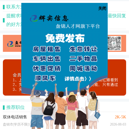
联系方式
关闭
提醒求职者：投个完整简历后，打个电话是您得到最快回复
的好方法！
推荐职位
双休电话销售
2K-5K
盘锦市|学历不限|1年以上
2026-08-03