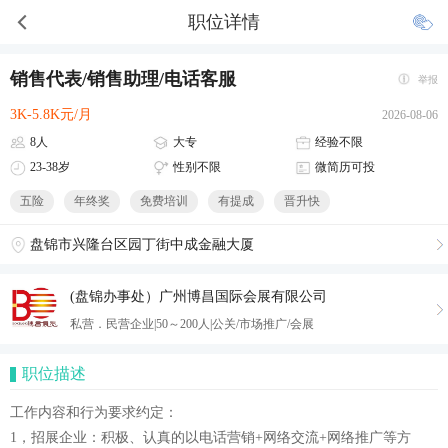
职位详情
销售代表/销售助理/电话客服
举报
3K-5.8K元/月
2026-08-06
8人
大专
经验不限
23-38岁
性别不限
微简历可投
五险
年终奖
免费培训
有提成
晋升快
盘锦市兴隆台区园丁街中成金融大厦
(盘锦办事处）广州博昌国际会展有限公司
私营．民营企业|50～200人|公关/市场推广/会展
职位描述
工作内容和行为要求约定：
1，招展企业：积极、认真的以电话营销+网络交流+网络推广等方