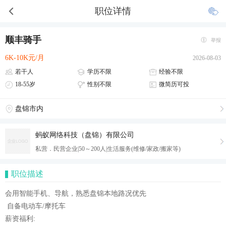
职位详情
顺丰骑手
举报
6K-10K元/月
2026-08-03
若干人
学历不限
经验不限
18-55岁
性别不限
微简历可投
盘锦市内
蚂蚁网络科技（盘锦）有限公司
私营．民营企业|50～200人|生活服务(维修/家政/搬家等)
职位描述
会用智能手机、导航，熟悉盘锦本地路况优先
自备电动车/摩托车
薪资福利: