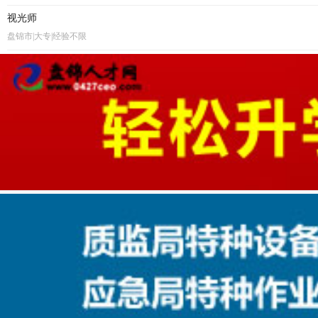
视光师
盘锦市|大专|经验不限