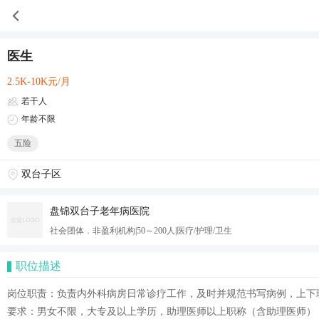
医生
2.5K-10K元/月
若干人
年龄不限
五险
双台子区
盘锦双台子老年病医院
社会团体．非盈利机构|50～200人|医疗/护理/卫生
职位描述
岗位职责：负责内外科病房日常诊疗工作，及时并规范书写病例，上下
要求：男女不限，大专及以上学历，助理医师以上职称（含助理医师）