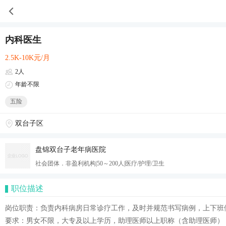
内科医生
2.5K-10K元/月
2人
年龄不限
五险
双台子区
盘锦双台子老年病医院
社会团体．非盈利机构|50～200人|医疗/护理/卫生
职位描述
岗位职责：负责内科病房日常诊疗工作，及时并规范书写病例，上下班
要求：男女不限，大专及以上学历，助理医师以上职称（含助理医师）