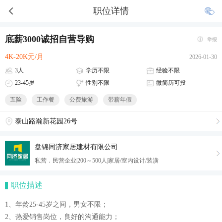
职位详情
底薪3000诚招自营导购
举报
4K-20K元/月
2026-01-30
3人
学历不限
经验不限
23-45岁
性别不限
微简历可投
五险
工作餐
公费旅游
带薪年假
泰山路瀚新花园26号
盘锦同济家居建材有限公司
私营．民营企业|200～500人|家居/室内设计/装潢
职位描述
1、年龄25-45岁之间，男女不限；
2、热爱销售岗位，良好的沟通能力；