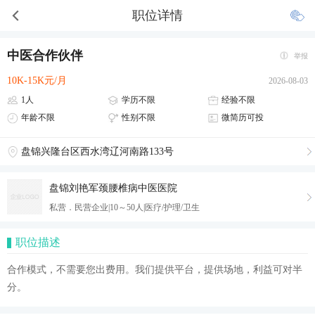
职位详情
中医合作伙伴
举报
10K-15K元/月
2026-08-03
1人
学历不限
经验不限
年龄不限
性别不限
微简历可投
盘锦兴隆台区西水湾辽河南路133号
盘锦刘艳军颈腰椎病中医医院
私营．民营企业|10～50人|医疗/护理/卫生
职位描述
合作模式，不需要您出费用。我们提供平台，提供场地，利益可对半
分。