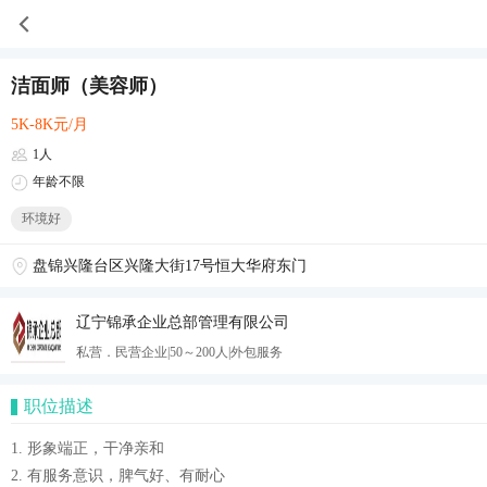
洁面师（美容师）
5K-8K元/月
1人
年龄不限
环境好
盘锦兴隆台区兴隆大街17号恒大华府东门
辽宁锦承企业总部管理有限公司
私营．民营企业|50～200人|外包服务
职位描述
1. 形象端正，干净亲和
2. 有服务意识，脾气好、有耐心